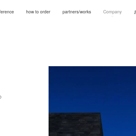
ference
how to order
partners/works
Company
0