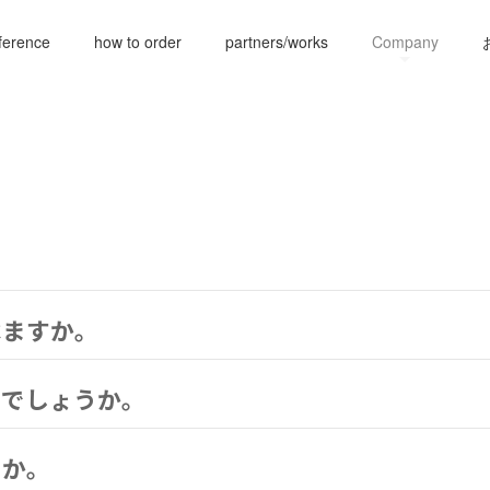
ference
how to order
partners/works
Company
べますか。
いでしょうか。
うか。