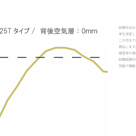
試験方法はJ
率を測定し
この方法で
算出します
吸音率の値
試験成績の
性能や機能