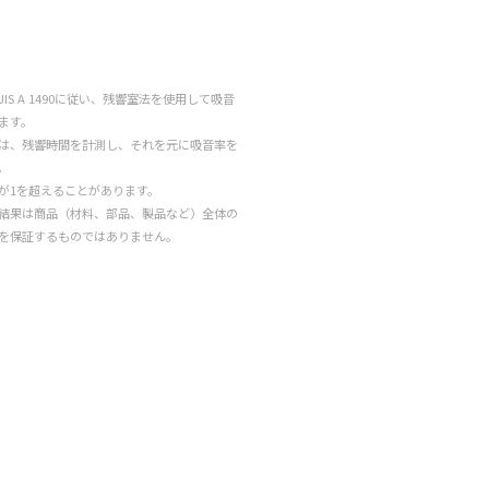
IS A 1490に従い、残響室法を使用して吸音
ます。
は、残響時間を計測し、それを元に吸音率を
。
が1を超えることがあります。
結果は商品（材料、部品、製品など）全体の
を保証するものではありません。